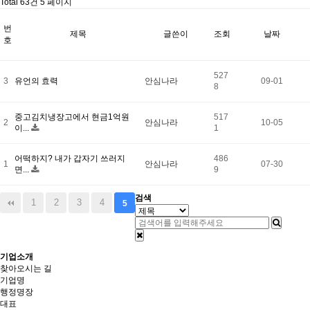
Total 63건
5 페이지
번
제목
글쓴이
조회
날짜
호
527
3
유언의 효력
안심나라
09-01
8
중고김치냉장고에서 현금1억원
517
2
안심나라
10-05
이...
1
어떡하지? 내가 갑자기 쓰러지
486
1
안심나라
07-30
면...
9
검색
1
2
3
4
5
기업소개
찾아오시는 길
기업명
행정명장
대표