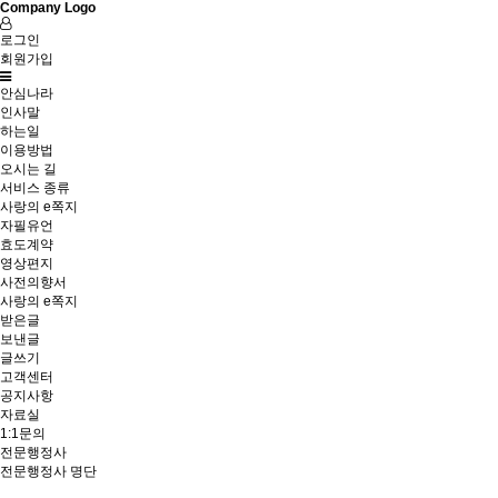
Company Logo
로그인
회원가입
안심나라
인사말
하는일
이용방법
오시는 길
서비스 종류
사랑의 e쪽지
자필유언
효도계약
영상편지
사전의향서
사랑의 e쪽지
받은글
보낸글
글쓰기
고객센터
공지사항
자료실
1:1문의
전문행정사
전문행정사 명단