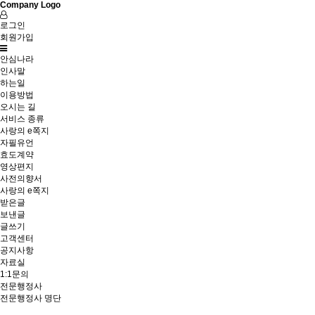
Company Logo
로그인
회원가입
안심나라
인사말
하는일
이용방법
오시는 길
서비스 종류
사랑의 e쪽지
자필유언
효도계약
영상편지
사전의향서
사랑의 e쪽지
받은글
보낸글
글쓰기
고객센터
공지사항
자료실
1:1문의
전문행정사
전문행정사 명단