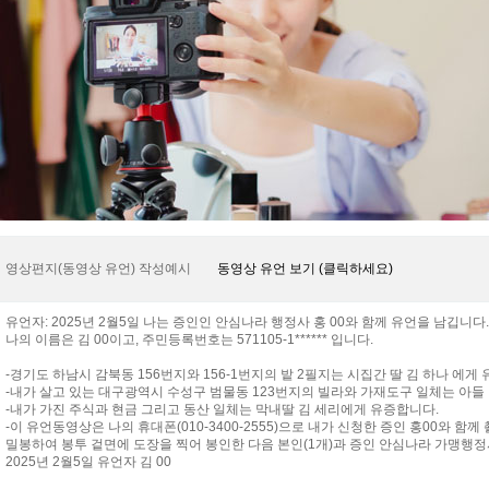
영상편지(동영상 유언) 작성예시
동영상 유언 보기 (클릭하세요)
유언자: 2025년 2월5일 나는 증인인 안심나라 행정사 홍 00와 함께 유언을 남깁니다.
나의 이름은 김 00이고, 주민등록번호는 571105-1****** 입니다.
-경기도 하남시 감북동 156번지와 156-1번지의 밭 2필지는 시집간 딸 김 하나 에게 
-내가 살고 있는 대구광역시 수성구 범물동 123번지의 빌라와 가재도구 일체는 아들
-내가 가진 주식과 현금 그리고 동산 일체는 막내딸 김 세리에게 유증합니다.
-이 유언동영상은 나의 휴대폰(010-3400-2555)으로 내가 신청한 증인 홍00와
밀봉하여 봉투 겉면에 도장을 찍어 봉인한 다음 본인(1개)과 증인 안심나라 가맹행정사
2025년 2월5일 유언자 김 00